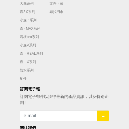
大森系列
文件下載
森2.0系列
尋找門市
小森 ⁺ 系列
森 ‧ MAX系列
岩板pro系列
小森V系列
森・REAL系列
森・X系列
防水系列
配件
訂閱電子報
訂閱電⼦郵件以獲得最新的產品資訊，以及特別企
劃！
→
關注我們