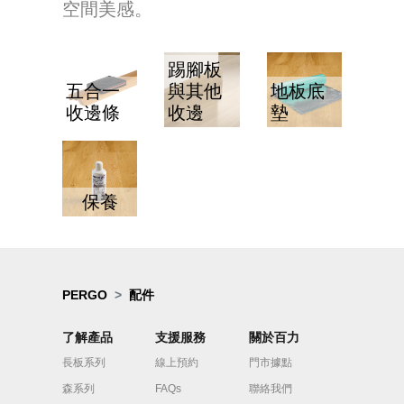
空間美感。
踢腳板
五合一
與其他
地板底
收邊條
收邊
墊
保養
PERGO
配件
了解產品
支援服務
關於百力
長板系列
線上預約
門市據點
森系列
FAQs
聯絡我們