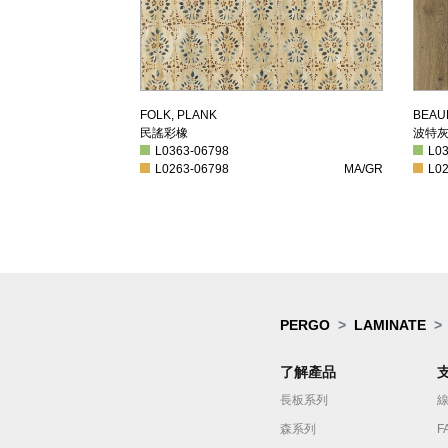
民謠彩橡
波
FOLK, PLANK
BEAU
民謠彩橡
波特
L0363-06798
L036
L0363-06798
L0
L0263-06798
MA/GR
L026
L0263-06798
MA/GR
L0
PERGO
LAMINATE
了解產品
長板系列
森系列
F