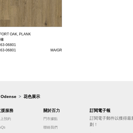
特灰橡
FORT OAK, PLANK
灰橡
3-06801
363-06801
3-06801
MA/GR
263-06801
MA/GR
Odense
花色展示
支援服務
關於百力
訂閱電子報
訂閱電⼦郵件以獲得最
線上預約
門市據點
劃！
AQs
聯絡我們