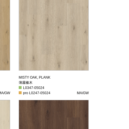
薄霧橡木
MISTY OAK, PLANK
薄霧橡木
L0347-05024
L0347-05024
A/GW
pro L0247-05024
MA/GW
MA/GW
pro L0247-05024
MA/GW