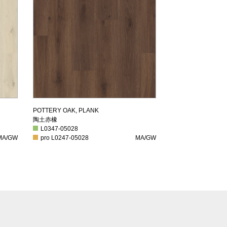
陶土赤橡
POTTERY OAK, PLANK
陶土赤橡
L0347-05028
L0347-05028
A/GW
pro L0247-05028
MA/GW
MA/GW
pro L0247-05028
MA/GW