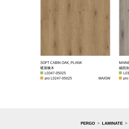
暖屋橡木
緬
SOFT CABIN OAK, PLANK
MAIN
暖屋橡木
緬因
L0347-05025
L034
L0347-05025
L0
pro L0247-05025
MA/GW
pro 
pro L0247-05025
MA/GW
pro
PERGO
LAMINATE