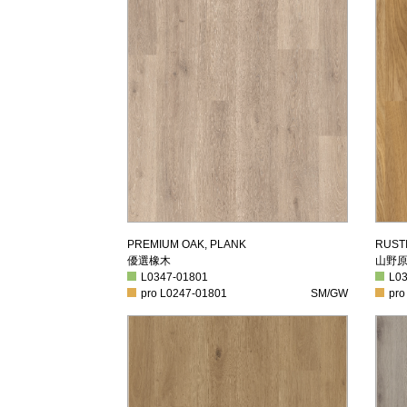
優選橡木
山
PREMIUM OAK, PLANK
RUST
優選橡木
山野
L0347-01801
L034
L0347-01801
L0
pro L0247-01801
SM/GW
pro 
pro L0247-01801
SM/GW
pro