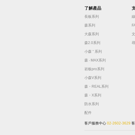
了解產品
長板系列
森系列
F
大森系列
森2.0系列
小森 ⁺ 系列
森 ‧ MAX系列
岩板pro系列
小森V系列
森・REAL系列
森・X系列
防水系列
配件
客⼾服務中⼼
02-2602-3629
客