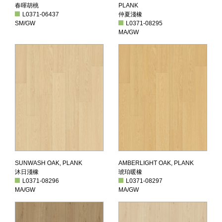
春暉胡桃
PLANK
L0371-06437
SM/GW
L0371-08295
MA/GW
L0371-06437
仲夏淺橡
SM/GW
L0371-08295
MA/GW
沐日淺橡
琥珀暖橡
SUNWASH OAK, PLANK
AMBERLIGHT OAK, PLANK
沐日淺橡
琥珀暖橡
L0371-08296
MA/GW
L0371-08297
MA/GW
L0371-08296
L0371-08297
MA/GW
MA/GW