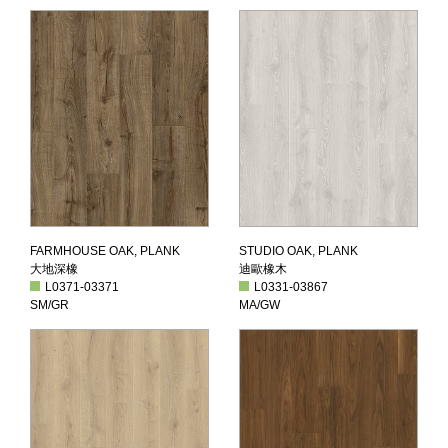
大地深橡
迪歐橡木
FARMHOUSE OAK, PLANK
STUDIO OAK, PLANK
大地深橡
迪歐橡木
L0371-03371
SM/GR
L0331-03867
MA/GW
L0371-03371
L0331-03867
SM/GR
MA/GW