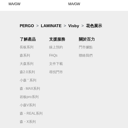
MA/GW
MA/GW
PERGO
LAMINATE
Visby
花色展示
了解產品
支援服務
關於百力
長板系列
線上預約
門市據點
森系列
FAQs
聯絡我們
大森系列
文件下載
森2.0系列
尋找門市
小森 ⁺ 系列
森 ‧ MAX系列
岩板pro系列
小森V系列
森・REAL系列
森・X系列