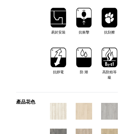
易於安裝
抗衝擊
抗刮擦
抗靜電
防 潮
高防焰等
級
產品花色