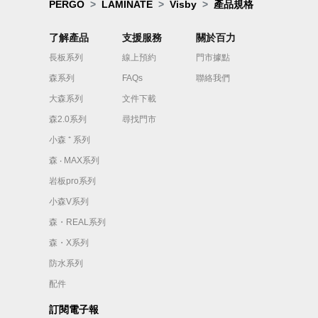
PERGO
LAMINATE
Visby
產品規格
了解產品
支援服務
關於百力
長板系列
線上預約
門市據點
森系列
FAQs
聯絡我們
大森系列
文件下載
森2.0系列
尋找門市
小森 ⁺ 系列
森 ‧ MAX系列
岩板pro系列
小森V系列
森・REAL系列
森・X系列
防水系列
配件
訂閱電子報