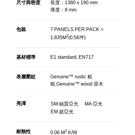
尺寸與密度
長度：1380 x 190 mm
厚度：8 mm
包裝
7 PANELS PER PACK =
2
1.835M
(0.56坪)
基材標準
E1 standard, EN717
表層壓紋
Genuine™ rustic 粗
糙,Genuine™ wood 原木
亮澤
SM 絲質亞光
MA 亞光
EM 超亞光
2
耐熱性
0.06 M
K/W