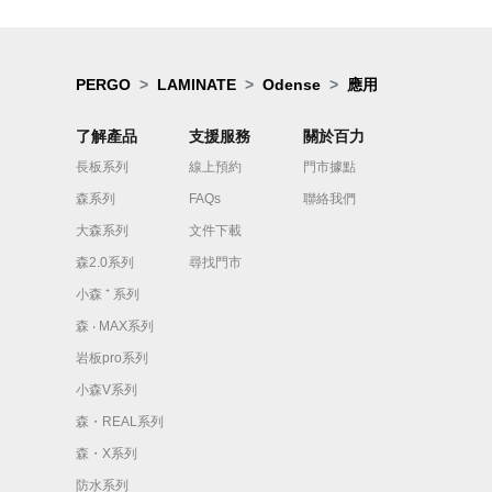
PERGO
LAMINATE
Odense
應用
了解產品
支援服務
關於百力
長板系列
線上預約
門市據點
森系列
FAQs
聯絡我們
大森系列
文件下載
森2.0系列
尋找門市
小森 ⁺ 系列
森 ‧ MAX系列
岩板pro系列
小森V系列
森・REAL系列
森・X系列
防水系列