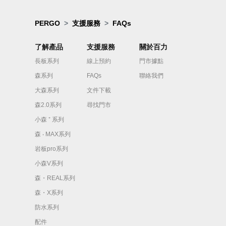
PERGO
支援服務
FAQs
了解產品
支援服務
關於百力
長板系列
線上預約
門市據點
森系列
FAQs
聯絡我們
大森系列
文件下載
森2.0系列
尋找門市
小森 ⁺ 系列
森 ‧ MAX系列
岩板pro系列
小森V系列
森・REAL系列
森・X系列
防水系列
配件