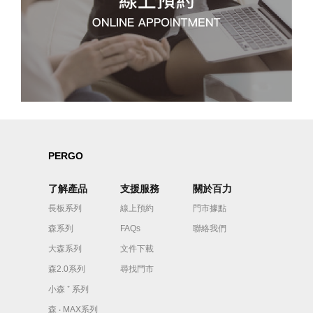
PERGO
了解產品
支援服務
關於百力
長板系列
線上預約
門市據點
森系列
FAQs
聯絡我們
大森系列
文件下載
森2.0系列
尋找門市
小森 ⁺ 系列
森 ‧ MAX系列