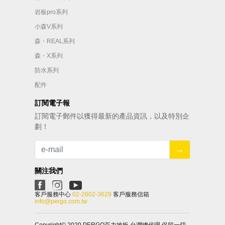
岩板pro系列
小森V系列
森・REAL系列
森・X系列
防水系列
配件
訂閱電子報
訂閱電⼦郵件以獲得最新的產品資訊，以及特別企
劃！
→
關注我們
客⼾服務中⼼
02-2602-3629
客⼾服務信箱
info@pergo.com.tw
Copyright© 2020 PERGO百力地板 台灣總代理 保留一切