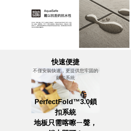
快速便捷
不僅安裝快速，更提供您牢固的
鎖扣系統
PerfectFold™3.0鎖
扣系統
地板只需喀嚓ㄧ聲，