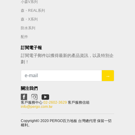
小森V系列
森・REAL系列
森・X系列
防水系列
配件
訂閱電子報
訂閱電⼦郵件以獲得最新的產品資訊，以及特別企
劃！
→
關注我們
客⼾服務中⼼
02-2602-3629
客⼾服務信箱
info@pergo.com.tw
Copyright© 2020 PERGO百力地板 台灣總代理 保留一切
權利。